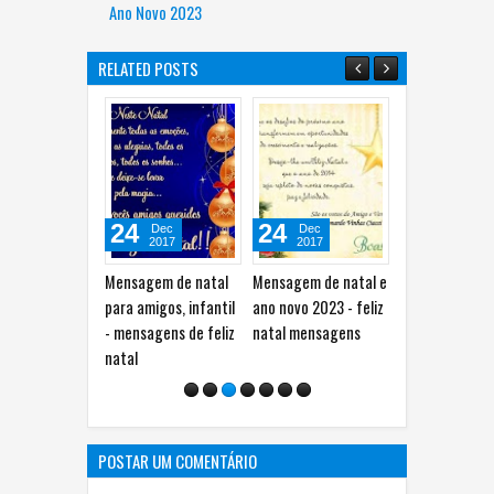
Ano Novo 2023
RELATED POSTS
24
24
24
Dec
Dec
Dec
2017
2017
2017
Mensagem de natal
Mensagem de natal e
Mensagens de 
para amigos, infantil
ano novo 2023 - feliz
de natal e ano
- mensagens de feliz
natal mensagens
para amigos -
natal
mensagem cur
natal
POSTAR UM COMENTÁRIO